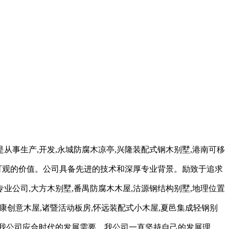
事生产,开发,永城防腐木凉亭,兴隆装配式钢木别墅,港南可移
可观的价值。公司具备先进的技术和深厚专业背景。励致于追求
公司,大方木别墅,番禺防腐木木屋,沽源钢结构别墅,地理位置
康创意木屋,诸暨活动板房,怀远装配式小木屋,夏邑集成轻钢别
墅,我公司应合时代的发展需要。我公司一直坚持自己的发展理