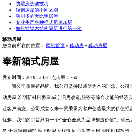
·
防震房选购技巧
·
轻钢房屋的不同区别
·
功能多的无比钢房屋
·
专业生产各种样式房屋加层
·
如何给钢木结构隔层进行第一次
移动房屋
您当前所在的位置：
网站首页
»
移动房
»
移动房屋
奉新箱式房屋
发布时间：2019-12-03 点击率：760
我公司质量铸品牌。我公司坚持以诚信为本的理念。公司企
动房屋,淮阴新材料房屋,咸宁旧房改造,服务等综合功能的经
让客户满意。公司成立以来一贯秉承为客户创造最大的价值经营
优越。我们的宗旨只有一个:“全心全意为品牌创造价值”。现已
墅,十堰轻钢别墅,淮上防腐木栈道,同心生态木屋,尉氏旧房改